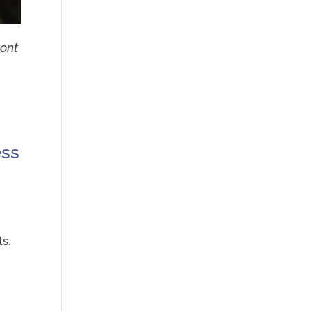
 ont
ess
s.