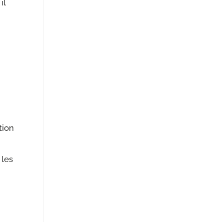
il
tion
 les