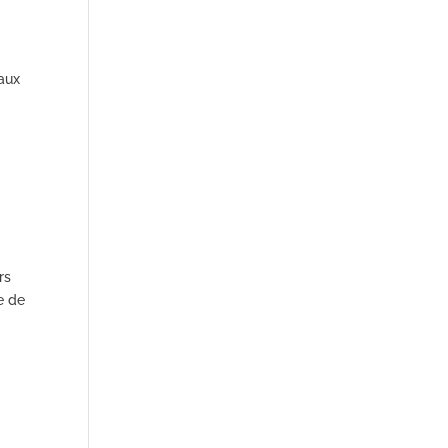
 aux
rs
e de