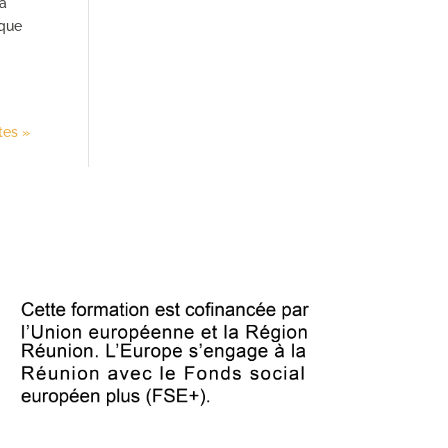
 à
ique
tes »