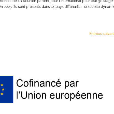
chool de La Réunion partent pour l’international pour leur 3e stage
En 2025, ils sont présents dans 14 pays différents – une belle dynam
Entrées suivan