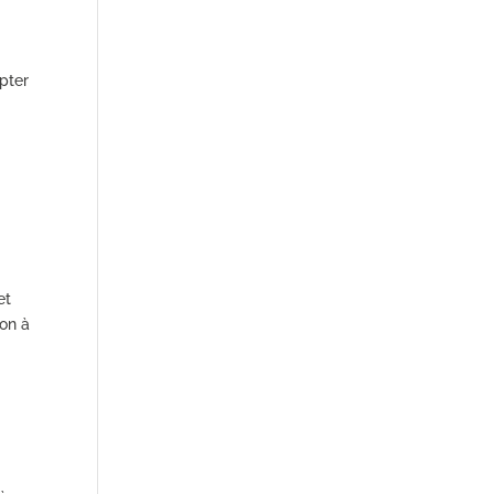
apter
et
ion à