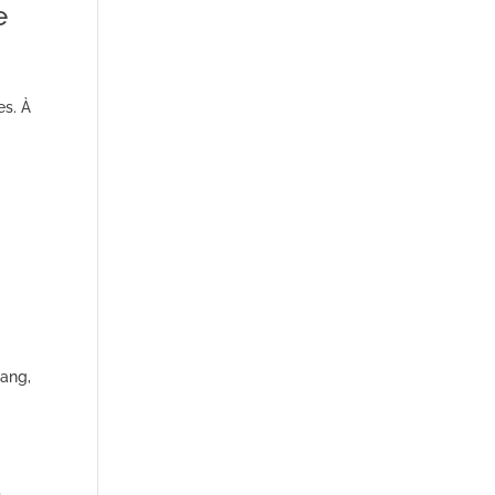
e
es. À
Sang,